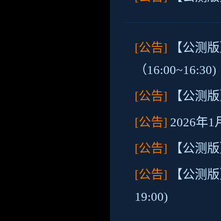
[公告]
【公测版
（16:00~16:30)
[公告]
【公测版】
[公告]
2026年
[公告]
【公测版】
[公告]
【公测版
19:00)