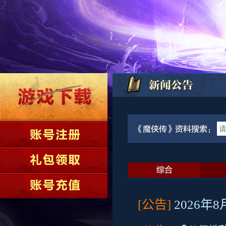
[公告]
2026年