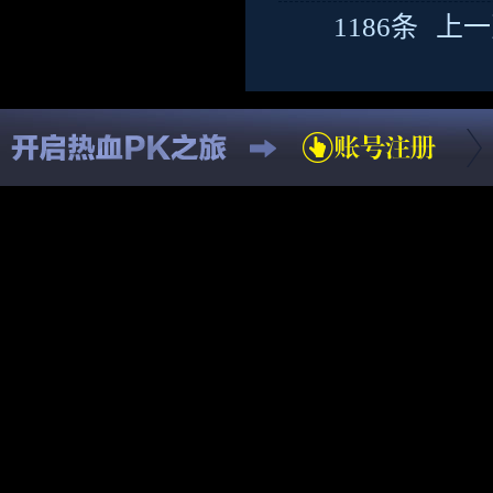
1186条
上一